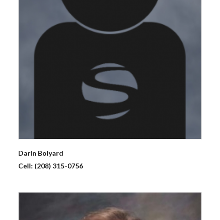
Darin
Bolyard
Cell:
(208) 315-0756